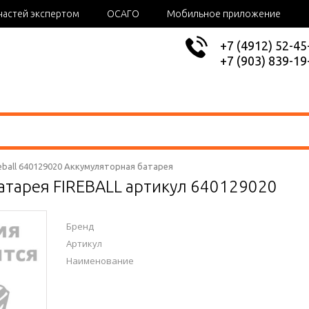
частей экспертом
ОСАГО
Мобильное приложение
+7 (4912) 52-45
+7 (903) 839-19
reball 640129020 Аккумуляторная батарея
атарея FIREBALL артикул 640129020
Бренд
Артикул
Наименование