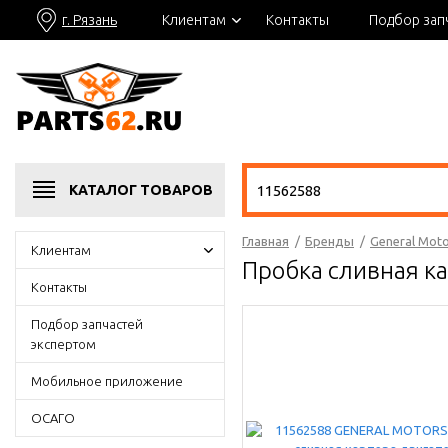
г. Рязань
Клиентам
Контакты
Подбор зап
КАТАЛОГ
ТОВАРОВ
Главная
/
Бренды
/
General Moto
Клиентам
Пробка сливная к
Контакты
Подбор запчастей
экспертом
Мобильное приложение
ОСАГО