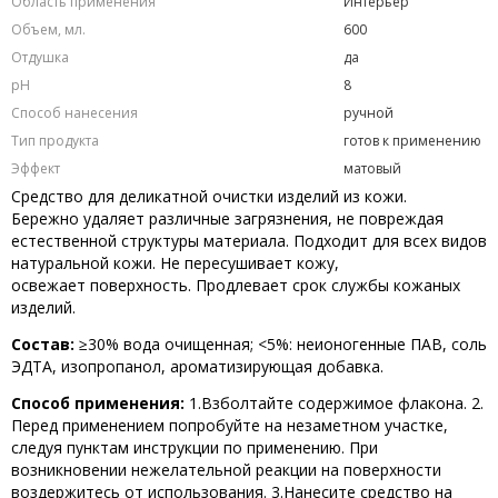
Область применения
Интерьер
Объем, мл.
600
Отдушка
да
рН
8
Способ нанесения
ручной
Тип продукта
готов к применению
Эффект
матовый
Средство для деликатной очистки изделий из кожи.
Бережно удаляет различные загрязнения, не повреждая
естественной структуры материала. Подходит для всех видов
натуральной кожи. Не пересушивает кожу,
освежает поверхность. Продлевает срок службы кожаных
изделий.
Состав:
≥30% вода очищенная; <5%: неионогенные ПАВ, соль
ЭДТА, изопропанол, ароматизирующая добавка.
Способ применения:
1.Взболтайте содержимое флакона. 2.
Перед применением попробуйте на незаметном участке,
следуя пунктам инструкции по применению. При
возникновении нежелательной реакции на поверхности
воздержитесь от использования. 3.Нанесите средство на