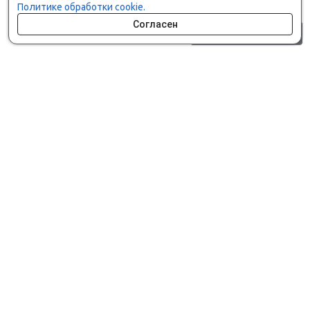
Политике обработки cookie.
Согласен
0 шт.
0 р.
Как сделать заказ
Доставка и оплата
Мобильное приложение
Что ищут на сайте?