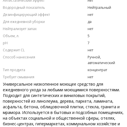
Антистатический эффект
нет
Водородный показатель
Нейтральный
Дезинфицирующий эффект
нет
Для ежедневной уборки
да
Нейтрализует запах
нет
Объем, л.
5
рН
7
Содержит CL
нет
Способ нанесения
Ручной,
автоматический
Тип продукта
концентрат
Требует смывания
нет
Универсальное низкопенное моющее средство для
ежедневного ухода за любыми моющимися поверхностями.
Подходит для синтетических и виниловых покрытий,
поверхностей из линолеума, дерева, паркета, ламината,
асфальта, бетона, облицовочной плитки, стекла, гранита и
мрамора. Используется в бытовых и подсобных помещениях,
на объектах социальной и общественной сферы, отелях,
бизнес-центрах, гипермаркетах, коммунальном хозяйстве и