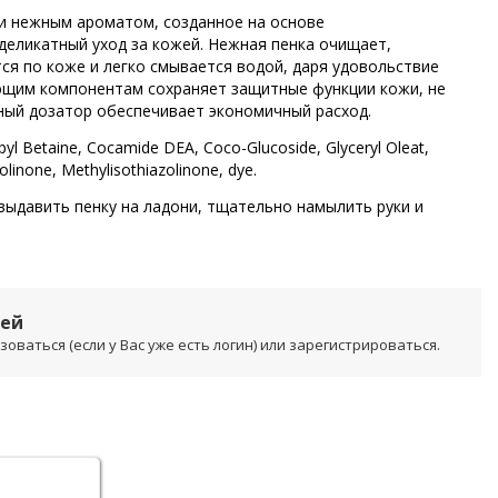
и нежным ароматом, созданное на основе
еликатный уход за кожей. Нежная пенка очищает,
ся по коже и легко смывается водой, даря удовольствие
ающим компонентам сохраняет защитные функции кожи, не
ный дозатор обеспечивает экономичный расход.
yl Betaine, Cocamide DEA, Coco-Glucoside, Glyceryl Oleat,
zolinone, Methylisothiazolinone, dye.
ыдавить пенку на ладони, тщательно намылить руки и
лей
ваться (если у Вас уже есть логин) или зарегистрироваться.
.