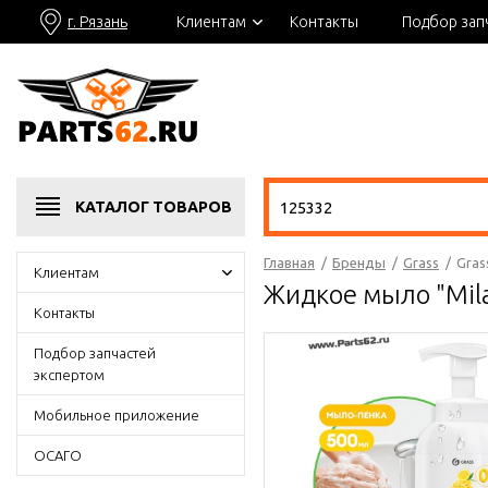
г. Рязань
Клиентам
Контакты
Подбор зап
КАТАЛОГ
ТОВАРОВ
Главная
/
Бренды
/
Grass
/
Gras
Клиентам
Жидкое мыло "Mila
Контакты
Подбор запчастей
экспертом
Мобильное приложение
ОСАГО