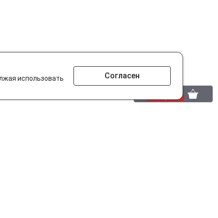
Согласен
олжая использовать
0 шт.
0 р.
то ищут на сайте?
Разработано в
parts-soft.ru