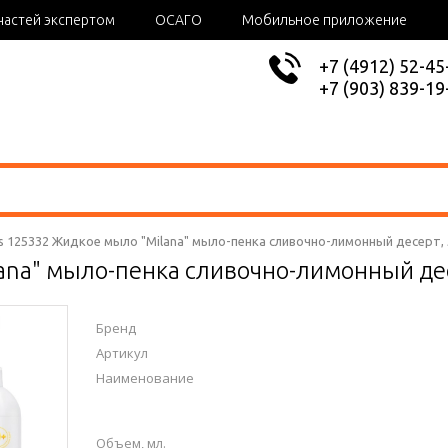
частей экспертом
ОСАГО
Мобильное приложение
+7 (4912) 52-45
+7 (903) 839-19
s 125332 Жидкое мыло "Milana" мыло-пенка сливочно-лимонный десерт, 
na" мыло-пенка сливочно-лимонный десе
Бренд
Артикул
Наименование
Объем, мл.