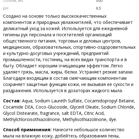
Объем, мл.
500
рН
6.5
Создано на основе только высококачественных
компонентов и природных увлажнителей, что обеспечивает
деликатный уход за кожей. Используется для ежедневной
гигиены рук персонала и посетителей организаций
общественного питания, торговых и деловых центров,
медицинских, образовательных, спортивно-оздоровительных
и культурно-досуговых учреждений, предприятий
промышленности, гостиниц, на всех видах транспорта и в
быту. Обладает хорошим очищающим эффектом. Легко
удаляет грязь, масла, жиры, белки. Устраняет резкие запахи.
Благодаря входящим в состав смягчающим компонентам
сохраняет защитные функции кожи, не вызывая ее сухости и
раздражения. Используется в дозаторах жидкого мыла.
Состав:
Aqua, Sodium Laureth Sulfate, Cocamidopropyl Betaine,
Cocamide DEA, Coco-Glucoside, Glyceril Oleate, Sodium Chloride,
Glycol Distearate, fragrance, salt EDTA, Citric Acid,
Methylchloroisothiazolinone, Methylisothiazolinone, dye.
Способ применения:
Нанесите небольшое количество
мыла на влажную кожу, добейтесь образования пены,