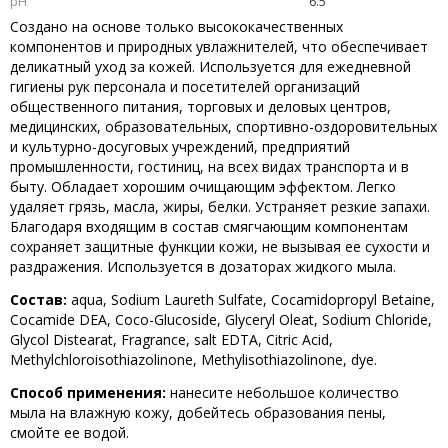
рН
6.5
Создано на основе только высококачественных
компонентов и природных увлажнителей, что обеспечивает
деликатный уход за кожей. Используется для ежедневной
гигиены рук персонала и посетителей организаций
общественного питания, торговых и деловых центров,
медицинских, образовательных, спортивно-оздоровительных
и культурно-досуговых учреждений, предприятий
промышленности, гостиниц, на всех видах транспорта и в
быту. Обладает хорошим очищающим эффектом. Легко
удаляет грязь, масла, жиры, белки. Устраняет резкие запахи.
Благодаря входящим в состав смягчающим компонентам
сохраняет защитные функции кожи, не вызывая ее сухости и
раздражения. Используется в дозаторах жидкого мыла.
Состав:
aqua, Sodium Laureth Sulfate, Cocamidopropyl Betaine,
Cocamide DEA, Coco-Glucoside, Glyceryl Oleat, Sodium Chloride,
Glycol Distearat, Fragrance, salt EDTA, Citric Acid,
Methylchloroisothiazolinone, Methylisothiazolinone, dye.
Способ применения:
нанесите небольшое количество
мыла на влажную кожу, добейтесь образования пены,
смойте ее водой.