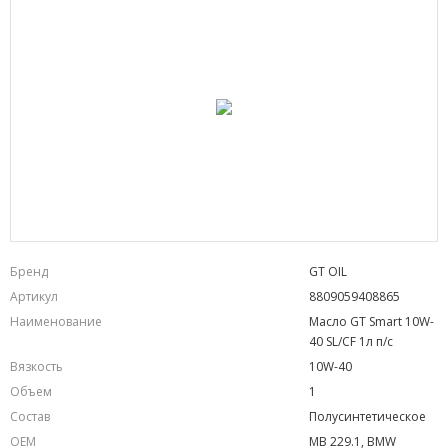
Бренд
GT OIL
Артикул
8809059408865
Наименование
Масло GT Smart 10W-
40 SL/CF 1л п/с
Вязкость
10W-40
Объем
1
Состав
Полусинтетическое
OEM
MB 229.1, BMW