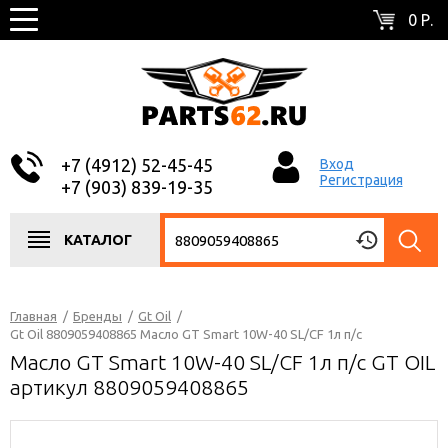
0 Р.
+7 (4912) 52-45-45
Вход
Регистрация
+7 (903) 839-19-35
КАТАЛОГ
Главная
/
Бренды
/
Gt Oil
/
Gt Oil 8809059408865 Масло GT Smart 10W-40 SL/CF 1л п/с
Масло GT Smart 10W-40 SL/CF 1л п/с GT OIL
артикул 8809059408865