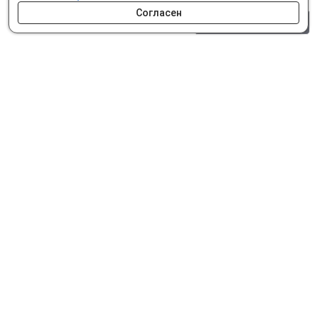
Согласен
0 шт.
0 р.
Как сделать заказ
Доставка и оплата
Мобильное приложение
Что ищут на сайте?