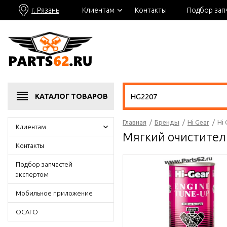
г. Рязань
Клиентам
Контакты
Подбор зап
КАТАЛОГ
ТОВАРОВ
Главная
/
Бренды
/
Hi Gear
/
Hi
Клиентам
Мягкий очиститель
Контакты
Подбор запчастей
экспертом
Мобильное приложение
ОСАГО