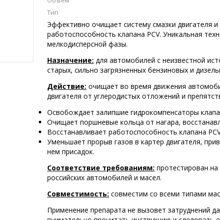
Объем
Тип
Эффективно очищает систему смазки двигателя и 
работоспособность клапана PCV. Уникальная техн
мелкодисперсной фазы.
Назначение:
для автомобилей с неизвестной исто
старых, сильно загрязненных бензиновых и дизель
Действие:
очищает во время движения автомоби
двигателя от углеродистых отложений и препятст
Освобождает залипшие гидрокомпенсаторы клапано
Очищает поршневые кольца от нагара, восстанавл
Восстанавливает работоспособность клапана PCV
Уменьшает прорыв газов в картер двигателя, при
нем присадок.
Соответствие требованиям:
протестирован на
российских автомобилей и масел.
Совместимость:
совместим со всеми типами мас
Применение препарата не вызовет затруднений д
внимательно прочитать инструкцию и следовать е