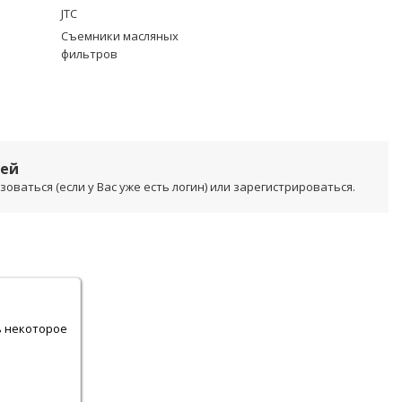
JTC
Съемники масляных
фильтров
лей
ваться (если у Вас уже есть логин) или зарегистрироваться.
.
ь некоторое