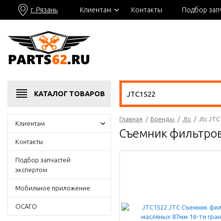
г. Рязань
Клиентам
Контакты
Подбор зап
КАТАЛОГ
ТОВАРОВ
Главная
/
Бренды
/
Jtc
/
Jtc JT
Клиентам
Съемник фильтров
Контакты
Подбор запчастей
экспертом
Мобильное приложение
ОСАГО