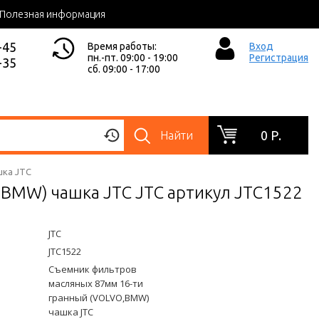
Полезная информация
-45
Время работы:
Вход
пн.-пт. 09:00 - 19:00
Регистрация
-35
сб. 09:00 - 17:00
0 Р.
Найти
шка JTC
BMW) чашка JTC JTC артикул JTC1522
JTC
JTC1522
Съемник фильтров
масляных 87мм 16-ти
гранный (VOLVO,BMW)
чашка JTC