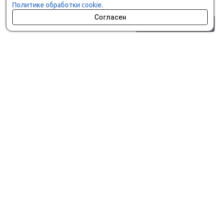
Политике обработки cookie.
Согласен
0 шт.
0 р.
Как сделать заказ
Доставка и оплата
Мобильное приложение
Что ищут на сайте?