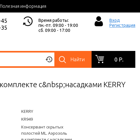
Полезная информация
-45
Время работы:
Вход
пн.-пт. 09:00 - 19:00
Регистрация
-35
сб. 09:00 - 17:00
0 Р.
Найти
;комплекте с&nbsp;насадками KERRY
KERRY
KR949
Консервант скрытых
полостей ML. Аэрозоль
в комплекте с насадками