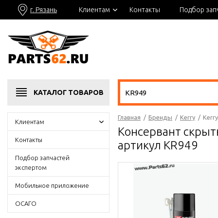
г. Рязань
Клиентам
Контакты
Подбор зап
КАТАЛОГ
ТОВАРОВ
Главная
/
Бренды
/
Kerry
/
Kerr
Клиентам
Консервант скрыт
Контакты
артикул KR949
Подбор запчастей
экспертом
Мобильное приложение
ОСАГО