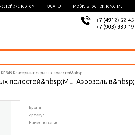
частей экспертом
ОСАГО
Мобильное приложение
+7 (4912) 52-45
+7 (903) 839-19
y KR949 Консервант скрытых полостей&nbsp
ых полостей&nbsp;ML. Аэрозоль в&nbsp
Бренд
Артикул
Наименование