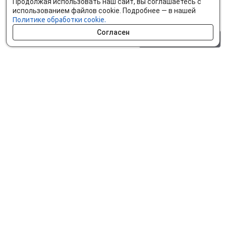
Продолжая использовать наш сайт, вы соглашаетесь с
использованием файлов cookie. Подробнее — в нашей
Политике обработки cookie.
Согласен
0 шт.
0 р.
Как сделать заказ
Доставка и оплата
Мобильное приложение
Что ищут на сайте?