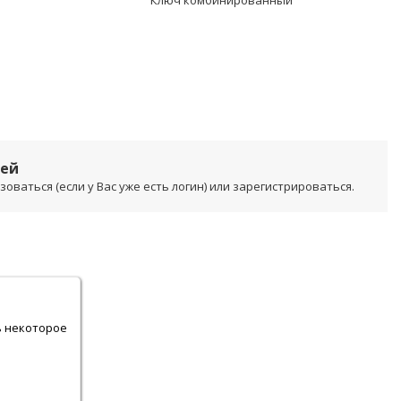
Ключ комбинированный
лей
ваться (если у Вас уже есть логин) или зарегистрироваться.
.
ь некоторое