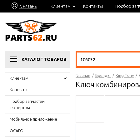
г. Рязань
Клиентам
Контакты
Подбор зап
КАТАЛОГ
ТОВАРОВ
Главная
/
Бренды
/
King Tony
/
Клиентам
Ключ комбинирова
Контакты
Подбор запчастей
экспертом
Мобильное приложение
ОСАГО