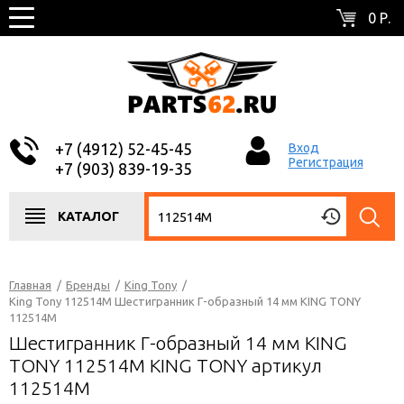
0 Р.
+7 (4912) 52-45-45
Вход
Регистрация
+7 (903) 839-19-35
КАТАЛОГ
Главная
/
Бренды
/
King Tony
/
King Tony 112514M Шестигранник Г-образный 14 мм KING TONY
112514M
Шестигранник Г-образный 14 мм KING
TONY 112514M KING TONY артикул
112514M