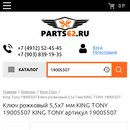
0 Р.
+7 (4912) 52-45-45
Вход
Регистрация
+7 (903) 839-19-35
КАТАЛОГ
Главная
/
Бренды
/
King Tony
/
King Tony 19005507 Ключ рожковый 5,5x7 мм KING TONY 19005507
Ключ рожковый 5,5x7 мм KING TONY
19005507 KING TONY артикул 19005507