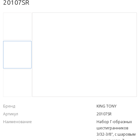
20107SR
Бренд
KING TONY
Артикул
20107SR
Наименование
Набор Г-образных
шестигранников
3/32-3/8", с шаровым