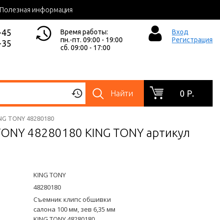
Полезная информация
-45
Время работы:
Вход
пн.-пт. 09:00 - 19:00
Регистрация
-35
сб. 09:00 - 17:00
0 Р.
Найти
ING TONY 48280180
 TONY 48280180 KING TONY артикул
KING TONY
48280180
Съемник клипс обшивки
салона 100 мм, зев 6,35 мм
KING TONY 48280180