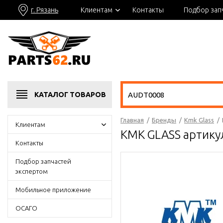
г. Рязань
Клиентам
Контакты
Подбор зап
КАТАЛОГ
ТОВАРОВ
Главная
/
Бренды
/
Kmk Glass
/
Клиентам
KMK GLASS артик
Контакты
Подбор запчастей
экспертом
Мобильное приложение
ОСАГО