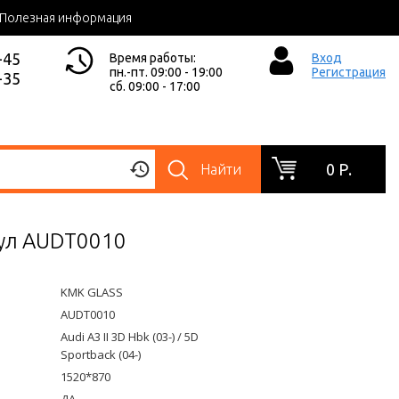
Полезная информация
-45
Время работы:
Вход
пн.-пт. 09:00 - 19:00
Регистрация
-35
сб. 09:00 - 17:00
0 Р.
Найти
икул AUDT0010
KMK GLASS
AUDT0010
Audi A3 II 3D Hbk (03-) / 5D
Sportback (04-)
1520*870