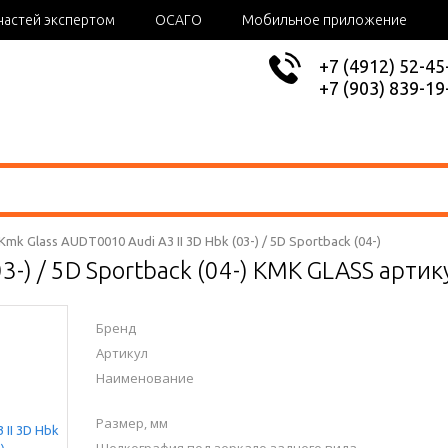
частей экспертом
ОСАГО
Мобильное приложение
+7 (4912) 52-45
+7 (903) 839-19
Kmk Glass AUDT0010 Audi A3 II 3D Hbk (03-) / 5D Sportback (04-)
(03-) / 5D Sportback (04-) KMK GLASS арт
Бренд
Артикул
Наименование
Размер, мм