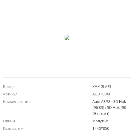
Бренд
KMK GLASS
Артикул
AUDT0041
Наименование
Audi A3/S3 I 3D Hbk
(96-03) / 5D Hbk (98-
03) с ом ()
Опции
Молдинг
Размер, мм
1440*850