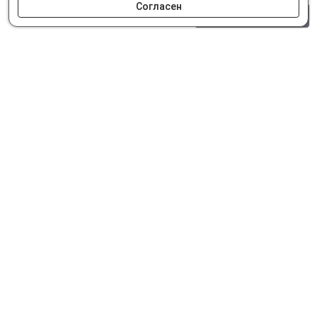
Согласен
0 шт.
0 р.
Как сделать заказ
Доставка и оплата
Мобильное приложение
Что ищут на сайте?
© Интернет-магазин автозапчастей Parts62.ru 2026