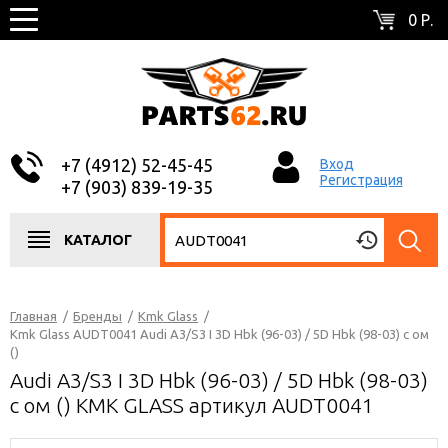
0 Р.
+7 (4912) 52-45-45
Вход
Регистрация
+7 (903) 839-19-35
КАТАЛОГ
Главная
/
Бренды
/
Kmk Glass
/
Kmk Glass AUDT0041 Audi A3/S3 I 3D Hbk (96-03) / 5D Hbk (98-03) с ом
()
Audi A3/S3 I 3D Hbk (96-03) / 5D Hbk (98-03)
с ом () KMK GLASS артикул AUDT0041