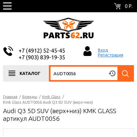
0 Р.
+7 (4912) 52-45-45
Вход
Регистрация
+7 (903) 839-19-35
КАТАЛОГ
Главная
/
Бренды
/
Kmk Glass
/
Kmk Glass AUDT0056 Audi Q3 5D SUV (верх+низ)
Audi Q3 5D SUV (верх+низ) KMK GLASS
артикул AUDT0056