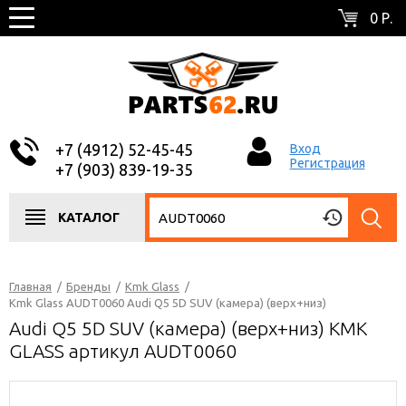
0 Р.
+7 (4912) 52-45-45
Вход
Регистрация
+7 (903) 839-19-35
КАТАЛОГ
Главная
/
Бренды
/
Kmk Glass
/
Kmk Glass AUDT0060 Audi Q5 5D SUV (камера) (верх+низ)
Audi Q5 5D SUV (камера) (верх+низ) KMK
GLASS артикул AUDT0060