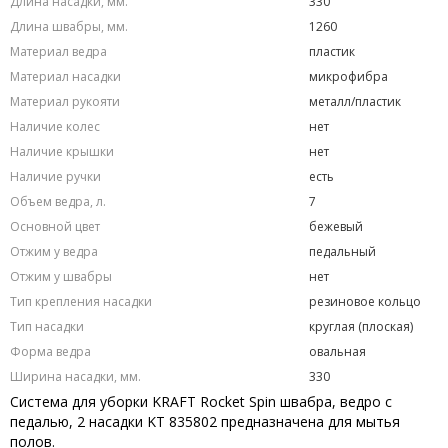
Длина насадки, мм.
330
Длина швабры, мм.
1260
Материал ведра
пластик
Материал насадки
микрофибра
Материал рукояти
металл/пластик
Наличие колес
нет
Наличие крышки
нет
Наличие ручки
есть
Объем ведра, л.
7
Основной цвет
бежевый
Отжим у ведра
педальный
Отжим у швабры
нет
Тип крепления насадки
резиновое кольцо
Тип насадки
круглая (плоская)
Форма ведра
овальная
Ширина насадки, мм.
330
Система для уборки KRAFT Rocket Spin швабра, ведро с
педалью, 2 насадки KT 835802 предназначена для мытья
полов.