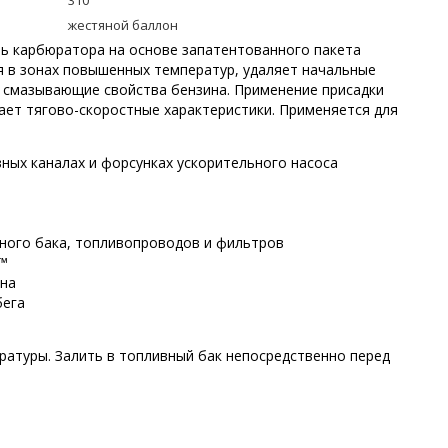
310
жестяной баллон
ль карбюратора на основе запатентованного пакета
я в зонах повышенных температур, удаляет начальные
 смазывающие свойства бензина. Применение присадки
ает тягово-скоростные характеристики. Применяется для
ных каналах и форсунках ускорительного насоса
вного бака, топливопроводов и фильтров
T™
ина
бега
атуры. Залить в топливный бак непосредственно перед