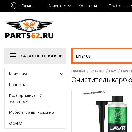
г. Рязань
Клиентам
Контакты
Подбор зап
КАТАЛОГ
ТОВАРОВ
Главная
/
Бренды
/
Lavr
/
Lavr 
Клиентам
Очиститель карбю
Контакты
Подбор запчастей
экспертом
Мобильное приложение
ОСАГО