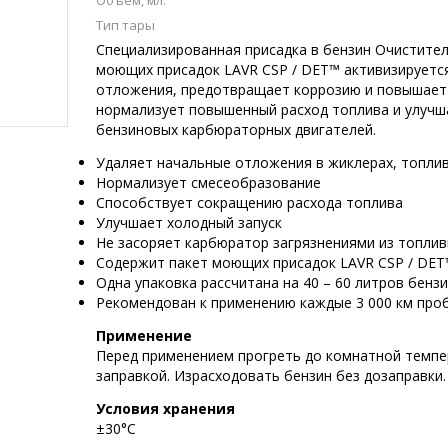
Объем, мл.
Тип тары
Специализированная присадка в бензин Очистите
моющих присадок LAVR СSP / DET™ активизируетс
отложения, предотвращает коррозию и повышает
нормализует повышенный расход топлива и улучш
бензиновых карбюраторных двигателей.
Удаляет начальные отложения в жиклерах, топлив
Нормализует смесеобразование
Способствует сокращению расхода топлива
Улучшает холодный запуск
Не засоряет карбюратор загрязнениями из топли
Содержит пакет моющих присадок LAVR СSP / DE
Одна упаковка рассчитана на 40 – 60 литров бенз
Рекомендован к применению каждые 3 000 км про
Применение
Перед применением прогреть до комнатной темпер
заправкой. Израсходовать бензин без дозаправки.
Условия хранения
±30°С