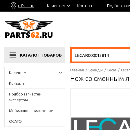
г. Рязань
Клиентам
Контакты
Подбор зап
КАТАЛОГ
ТОВАРОВ
Главная
/
Бренды
/
Lecar
/
Leca
Клиентам
Нож со сменным л
Контакты
Подбор запчастей
экспертом
Мобильное приложение
ОСАГО