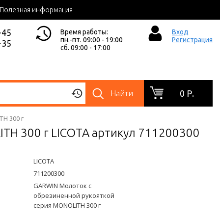
Полезная информация
-45
Время работы:
Вход
пн.-пт. 09:00 - 19:00
Регистрация
-35
сб. 09:00 - 17:00
0 Р.
Найти
TH 300 г
TH 300 г LICOTA артикул 711200300
LICOTA
711200300
GARWIN Молоток с
обрезиненной рукояткой
серия MONOLITH 300 г