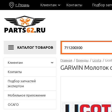
г. Рязань
Клиентам
Контакты
Подбор зап
КАТАЛОГ
ТОВАРОВ
Главная
/
Бренды
/
Licota
/
Lic
Клиентам
GARWIN Молоток с
Контакты
Подбор запчастей
экспертом
Мобильное приложение
ОСАГО