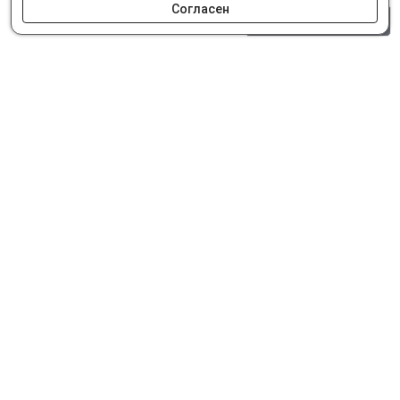
Согласен
0 шт.
0 р.
Как сделать заказ
Доставка и оплата
Мобильное приложение
Что ищут на сайте?
© Интернет-магазин автозапчастей Parts62.ru 2026