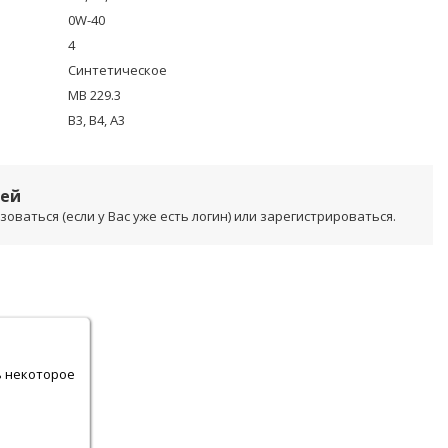
0W-40
4
Синтетическое
MB 229.3
B3, B4, A3
лей
ваться (если у Вас уже есть логин) или зарегистрироваться.
.
ь некоторое