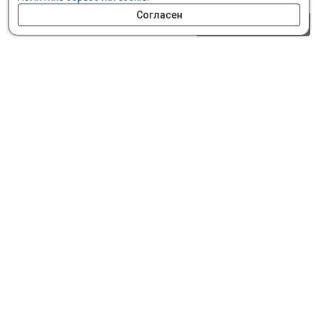
Согласен
0 шт.
0 р.
Как сделать заказ
Доставка и оплата
Мобильное приложение
Что ищут на сайте?