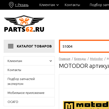
г. Рязань
Клиентам
Контакты
Подбор зап
КАТАЛОГ
ТОВАРОВ
Главная
/
Бренды
/
Motodor
/
M
Клиентам
MOTODOR артику
Контакты
Подбор запчастей
экспертом
Мобильное приложение
ОСАГО