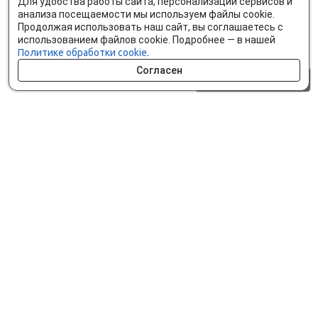
Для удобства работы сайта, персонализации сервисов и
анализа посещаемости мы используем файлы cookie.
Продолжая использовать наш сайт, вы соглашаетесь с
использованием файлов cookie. Подробнее — в нашей
Политике обработки cookie.
Согласен
0 шт.
0 р.
Как сделать заказ
Доставка и оплата
Мобильное приложение
Что ищут на сайте?