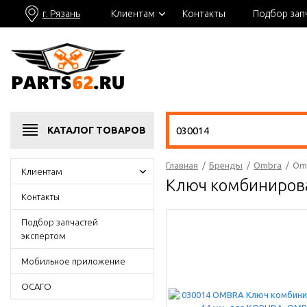
г. Рязань
Клиентам
Контакты
Подбор зап
КАТАЛОГ
ТОВАРОВ
Главная
/
Бренды
/
Ombra
/
Om
Клиентам
Ключ комбиниров
Контакты
Подбор запчастей
экспертом
Мобильное приложение
ОСАГО