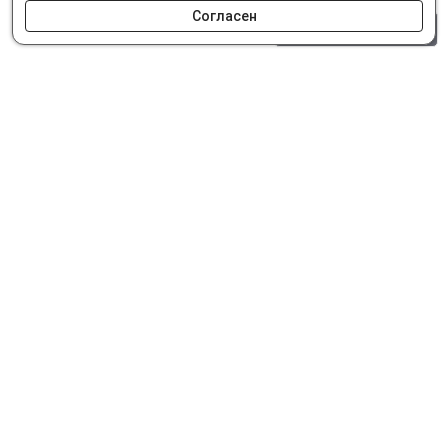
Согласен
0 шт.
0 р.
Как сделать заказ
Доставка и оплата
Мобильное приложение
Что ищут на сайте?