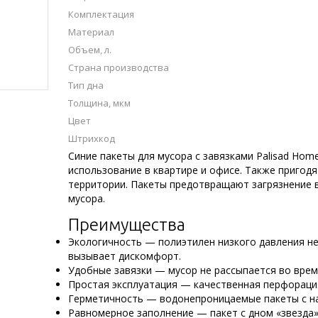
Комплектация
Материал
Объем, л.
Страна производства
Тип дна
Толщина, мкм
Цвет
Штрихкод
Синие пакеты для мусора с завязками Palisad Home
использование в квартире и офисе. Также пригодя
территории. Пакеты предотвращают загрязнение в
мусора.
Преимущества
Экологичность — полиэтилен низкого давления не
вызывает дискомфорт.
Удобные завязки — мусор не рассыпается во врем
Простая эксплуатация — качественная перфораци
Герметичность — водонепроницаемые пакеты с на
Равномерное заполнение — пакет с дном «звезда»