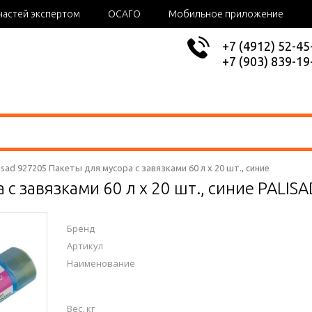
частей экспертом
ОСАГО
Мобильное приложение
+7 (4912) 52-45
+7 (903) 839-19
isad 927205 Пакеты для мусора с завязками 60 л x 20 шт., синие
 с завязками 60 л x 20 шт., синие PALIS
Бренд
Артикул
Наименование
Вес, кг