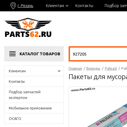
г. Рязань
Клиентам
Контакты
Подбор зап
КАТАЛОГ
ТОВАРОВ
Главная
/
Бренды
/
Palisad
/
Pal
Клиентам
Пакеты для мусора
Контакты
Подбор запчастей
экспертом
Мобильное приложение
ОСАГО