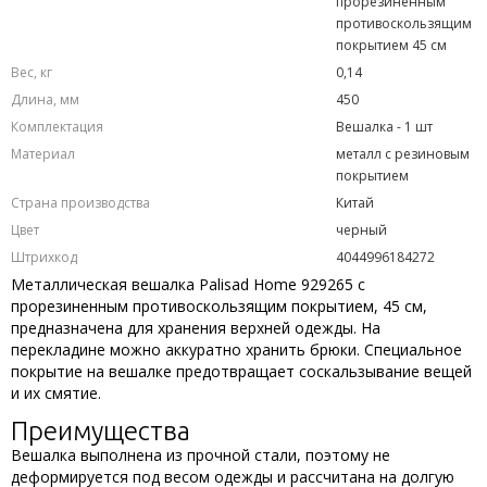
прорезиненным
противоскользящим
покрытием 45 см
Вес, кг
0,14
Длина, мм
450
Комплектация
Вешалка - 1 шт
Материал
металл с резиновым
покрытием
Страна производства
Китай
Цвет
черный
Штрихкод
4044996184272
Металлическая вешалка Palisad Home 929265 с
прорезиненным противоскользящим покрытием, 45 см,
предназначена для хранения верхней одежды. На
перекладине можно аккуратно хранить брюки. Специальное
покрытие на вешалке предотвращает соскальзывание вещей
и их смятие.
Преимущества
Вешалка выполнена из прочной стали, поэтому не
деформируется под весом одежды и рассчитана на долгую