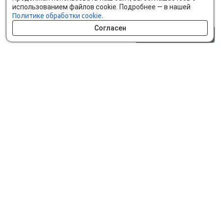
использованием файлов cookie. Подробнее — в нашей
Политике обработки cookie.
Согласен
0 шт.
0 р.
Как сделать заказ
Доставка и оплата
Мобильное приложение
Что ищут на сайте?