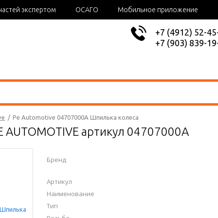
частей экспертом
ОСАГО
Мобильное приложение
+7 (4912) 52-45
+7 (903) 839-19
ve
/
Pe Automotive 04707000A Шпилька колеса
PE AUTOMOTIVE артикул 04707000A
Бренд
Артикул
Наименование
Тип