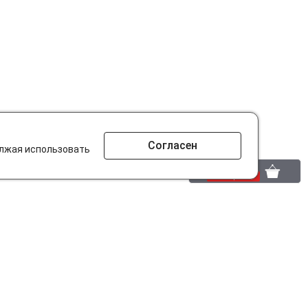
Согласен
олжая использовать
0 шт.
0 р.
то ищут на сайте?
Разработано в
parts-soft.ru