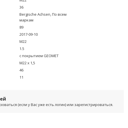
M22
36
Bergische Achsen, По всем
маркам
89
2017-09-10
M22
1.5
с покрытием GEOMET
M22 x 1,5
46
11
лей
ваться (если у Вас уже есть логин) или зарегистрироваться.