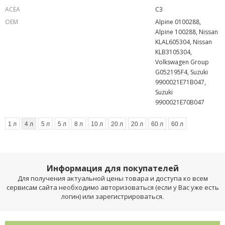
ACEA
C3
OEM
Alpine 0100288,
Alpine 100288, Nissan
KLAL605304, Nissan
KLB3105304,
Volkswagen Group
G052195F4, Suzuki
9900021E71B047,
Suzuki
9900021E70B047
1 л
4 л
5 л
5 л
8 л
10 л
20 л
20 л
60 л
60 л
Информация для покупателей
Для получения актуальной цены товара и доступа ко всем
сервисам сайта необходимо авторизоваться (если у Вас уже есть
логин) или зарегистрироваться.