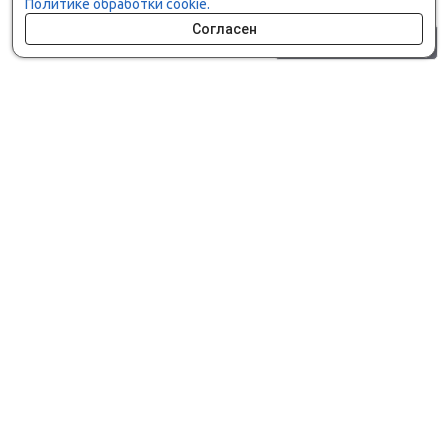
Политике обработки cookie.
Согласен
0 шт.
0 р.
Как сделать заказ
Доставка и оплата
Мобильное приложение
Что ищут на сайте?