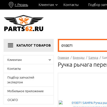
г. Рязань
Клиентам
Контакты
Подбор зап
КАТАЛОГ
ТОВАРОВ
Главная
/
Бренды
/
Sampa
/
Sam
Клиентам
Ручка рычага пер
Контакты
Подбор запчастей
экспертом
Мобильное приложение
ОСАГО