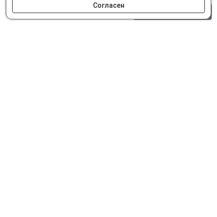
Согласен
0 шт.
0 р.
Как сделать заказ
Доставка и оплата
Мобильное приложение
Что ищут на сайте?