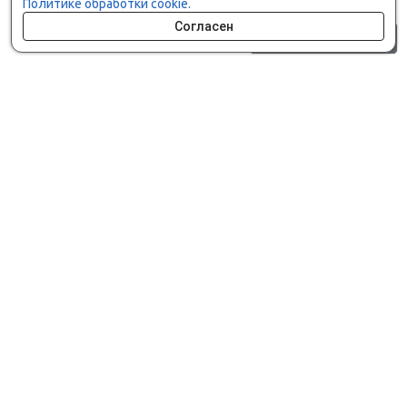
Политике обработки cookie.
Согласен
0 шт.
0 р.
Как сделать заказ
Доставка и оплата
Мобильное приложение
Что ищут на сайте?