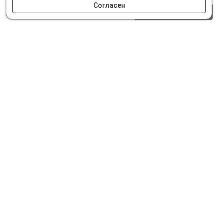
Согласен
0 шт.
0 р.
Как сделать заказ
Доставка и оплата
Мобильное приложение
Что ищут на сайте?