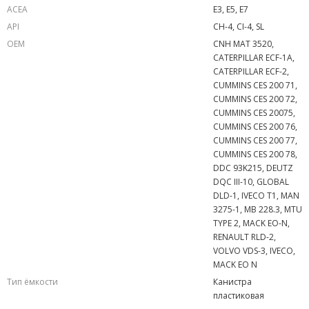
ACEA
E3, E5, E7
API
CH-4, CI-4, SL
OEM
CNH MAT 3520,
CATERPILLAR ECF-1A,
CATERPILLAR ECF-2,
CUMMINS CES 200 71,
CUMMINS CES 200 72,
CUMMINS CES 20075,
CUMMINS CES 200 76,
CUMMINS CES 200 77,
CUMMINS CES 200 78,
DDC 93K215, DEUTZ
DQC III-10, GLOBAL
DLD-1, IVECO T1, MAN
3275-1, MB 228.3, MTU
TYPE 2, MACK EO-N,
RENAULT RLD-2,
VOLVO VDS-3, IVECO,
MACK EO N
Тип ёмкости
Канистра
пластиковая