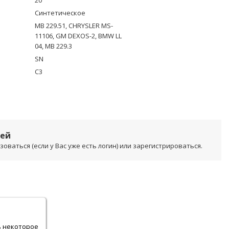
20
Синтетическое
MB 229.51, CHRYSLER MS-
11106, GM DEXOS-2, BMW LL
04, MB 229.3
SN
C3
лей
ваться (если у Вас уже есть логин) или зарегистрироваться.
.
ь некоторое