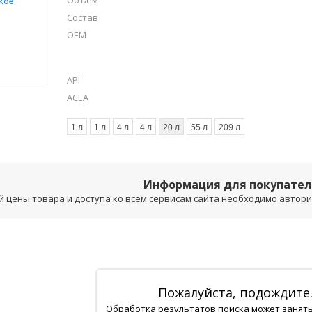
Объем
Состав
OEM
API
ACEA
1 л
1 л
4 л
4 л
20 л
55 л
209 л
Информация для покупате
 цены товара и доступа ко всем сервисам сайта необходимо авторизо
Пожалуйста, подождите
Обработка результатов поиска может занят