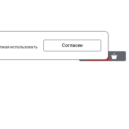
Согласен
олжая использовать
0 шт.
0 р.
то ищут на сайте?
Разработано в
parts-soft.ru