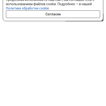
использованием файлов cookie. Подробнее — в нашей
Политике обработки cookie.
Согласен
0 шт.
0 р.
Как сделать заказ
Доставка и оплата
Мобильное приложение
Что ищут на сайте?