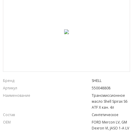
Бренд
SHELL
Артикул
550048808
Наименование
Трансмиссионное
масло Shell Spirax S6
ATF X кан. 4л
Состав
Синтетическое
OEM
FORD Mercon LV, GM
Dexron VI, JASO 1-A LV