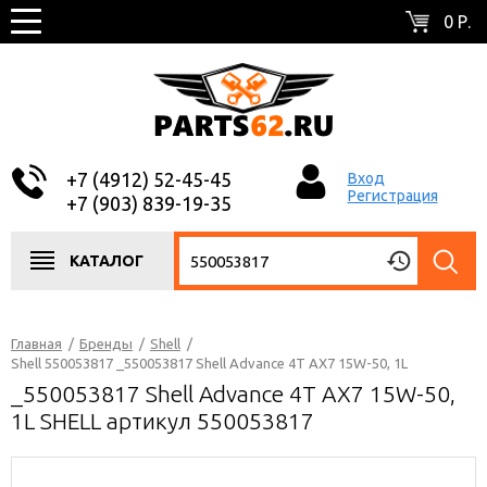
0 Р.
+7 (4912) 52-45-45
Вход
Регистрация
+7 (903) 839-19-35
КАТАЛОГ
Главная
/
Бренды
/
Shell
/
Shell 550053817 _550053817 Shell Advance 4T AX7 15W-50, 1L
_550053817 Shell Advance 4T AX7 15W-50,
1L SHELL артикул 550053817