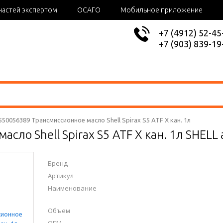
частей экспертом
ОСАГО
Мобильное приложение
+7 (4912) 52-45
+7 (903) 839-19
 550056389 Трансмиссионное масло Shell Spirax S5 ATF X кан. 1л
асло Shell Spirax S5 ATF X кан. 1л SHEL
Бренд
Артикул
Наименование
Объем