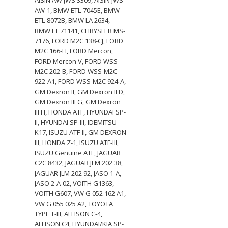
AISIN AW JWS 3309, AISIN JWS
AW-1, BMW ETL-7045E, BMW
ETL-8072B, BMW LA 2634,
BMW LT 71141, CHRYSLER MS-
7176, FORD M2C 138-CJ, FORD
M2C 166-H, FORD Mercon,
FORD Mercon V, FORD WSS-
M2C 202-B, FORD WSS-M2C
922-A1, FORD WSS-M2C 924-A,
GM Dexron II, GM Dexron II D,
GM Dexron III G, GM Dexron
III H, HONDA ATF, HYUNDAI SP-
II, HYUNDAI SP-III, IDEMITSU
K17, ISUZU ATF-II, GM DEXRON
III, HONDA Z-1, ISUZU ATF-III,
ISUZU Genuine ATF, JAGUAR
C2C 8432, JAGUAR JLM 202 38,
JAGUAR JLM 202 92, JASO 1-A,
JASO 2-A-02, VOITH G1363,
VOITH G607, VW G 052 162 A1,
VW G 055 025 А2, TOYOTA
TYPE T-III, ALLISON C-4,
ALLISON C4, HYUNDAI/KIA SP-