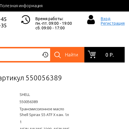
Полезная информация
-45
Время работы:
Вход
пн.-пт. 09:00 - 19:00
Регистрация
-35
сб. 09:00 - 17:00
0 Р.
Найти
L артикул 550056389
SHELL
550056389
Трансмиссионное масло
Shell Spirax S5 ATF X кан. 1л
1