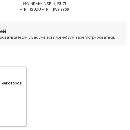
II, HYUNDAI/KIA SP-III, ISUZU
ATF II, ISUZU ATF III, JWS 3309
лей
ваться (если у Вас уже есть логин) или зарегистрироваться.
.
ь некоторое