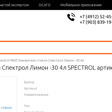
частей экспертом
ОСАГО
Мобильное приложение
+7 (4912) 52-45
+7 (903) 839-19
pectrol 9643 Омыватель стекол Спектрол Лимон -30 4л
 Спектрол Лимон -30 4л SPECTROL арти
Бренд
Артикул
Наименование
Тип