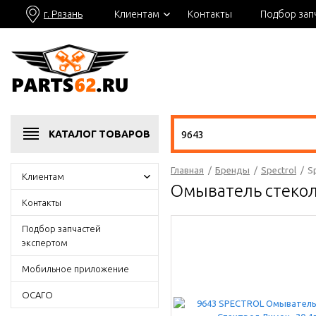
г. Рязань
Клиентам
Контакты
Подбор зап
КАТАЛОГ
ТОВАРОВ
Главная
/
Бренды
/
Spectrol
/
S
Клиентам
Омыватель стекол
Контакты
Подбор запчастей
экспертом
Мобильное приложение
ОСАГО